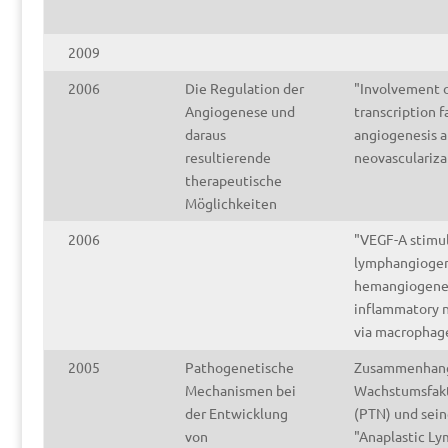
2009
2006
Die Regulation der
"Involvement 
Angiogenese und
transcription f
daraus
angiogenesis a
resultierende
neovasculariza
therapeutische
Möglichkeiten
2006
"VEGF-A stimu
lymphangiogen
hemangiogenes
inflammatory n
via macrophag
2005
Pathogenetische
Zusammenhang
Mechanismen bei
Wachstumsfakt
der Entwicklung
(PTN) und sein
von
"Anaplastic L