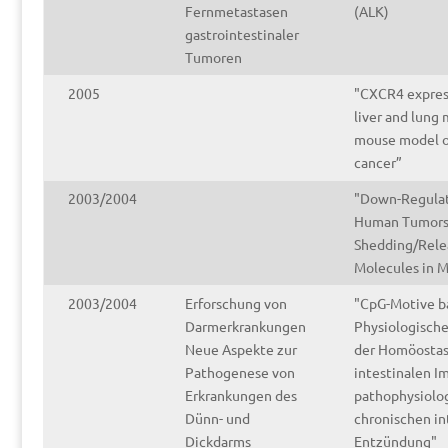
Fernmetastasen
(ALK)
gastrointestinaler
Tumoren
2005
"CXCR4 expres
liver and lung 
mouse model o
cancer”
2003/2004
"Down-Regulat
Human Tumors 
Shedding/Rele
Molecules in M
2003/2004
Erforschung von
"CpG-Motive ba
Darmerkrankungen
Physiologisch
Neue Aspekte zur
der Homöostas
Pathogenese von
intestinalen 
Erkrankungen des
pathophysiolog
Dünn- und
chronischen in
Dickdarms
Entzündung"