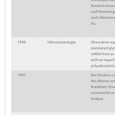
Konzentrierung
und Hemmung 
nach Aktivieru
Xa.
1998
Hämostaseologie
Alternative ex
platelated gly
mRNA from an 
with an imperf
polyadenylatio
1997
Der Nucleus c
des Alterns un
Krankheit: Ein
numerische un
Analyse