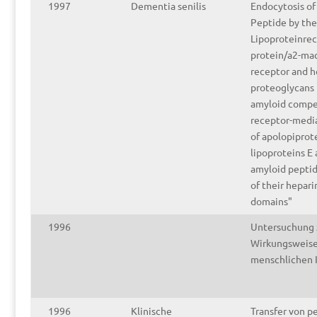
1997
Dementia senilis
Endocytosis o
Peptide by the
Lipoproteinrec
protein/a2-ma
receptor and h
proteoglycans
amyloid compe
receptor-medi
of apolopiprot
lipoproteins E
amyloid pepti
of their hepari
domains"
1996
Untersuchung 
Wirkungsweise
menschlichen
1996
Klinische
Transfer von p