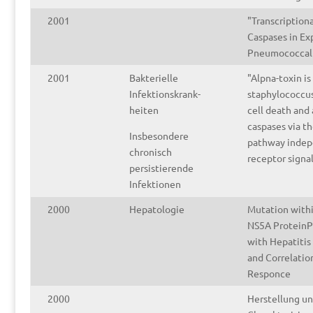
2001
"Transcription
Caspases in Ex
Pneumococcal 
2001
Bakterielle
"Alpna-toxin is
Infektionskrank-
staphylococcu
heiten
cell death and 
caspases via th
Insbesondere
pathway indep
chronisch
receptor signa
persistierende
Infektionen
2000
Hepatologie
Mutation withi
NS5A Protein
P
with Hepatitis 
and Correlatio
Responce
2000
Herstellung u